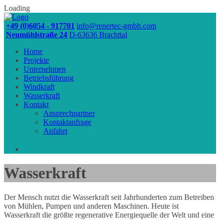
Loading
+49 (0)6054 - 917701
info@renertec-gmbh.com
Neumühlstraße 24
D-63636 Brachttal
Home
Projekte
Unternehmen
Betriebsführung
Windkraft
Wasserkraft
Kontakt
Ansprechpartner
Kontaktanfrage
Anfahrt
Skip
Wasserkraft
to
content
Der Mensch nutzt die Wasserkraft seit Jahrhunderten zum Betreiben
von Mühlen, Pumpen und anderen Maschinen. Heute ist
Wasserkraft die größte regenerative Energiequelle der Welt und eine