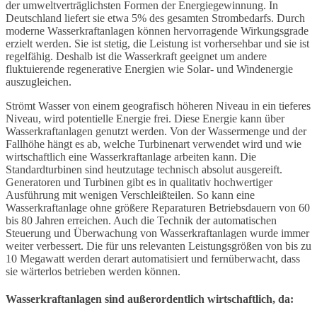
der umweltverträglichsten Formen der Energiegewinnung. In
Deutschland liefert sie etwa 5% des gesamten Strombedarfs. Durch
moderne Wasserkraftanlagen können hervorragende Wirkungsgrade
erzielt werden. Sie ist stetig, die Leistung ist vorhersehbar und sie ist
regelfähig. Deshalb ist die Wasserkraft geeignet um andere
fluktuierende regenerative Energien wie Solar- und Windenergie
auszugleichen.
Strömt Wasser von einem geografisch höheren Niveau in ein tieferes
Niveau, wird potentielle Energie frei. Diese Energie kann über
Wasserkraftanlagen genutzt werden. Von der Wassermenge und der
Fallhöhe hängt es ab, welche Turbinenart verwendet wird und wie
wirtschaftlich eine Wasserkraftanlage arbeiten kann. Die
Standardturbinen sind heutzutage technisch absolut ausgereift.
Generatoren und Turbinen gibt es in qualitativ hochwertiger
Ausführung mit wenigen Verschleißteilen. So kann eine
Wasserkraftanlage ohne größere Reparaturen Betriebsdauern von 60
bis 80 Jahren erreichen. Auch die Technik der automatischen
Steuerung und Überwachung von Wasserkraftanlagen wurde immer
weiter verbessert. Die für uns relevanten Leistungsgrößen von bis zu
10 Megawatt werden derart automatisiert und fernüberwacht, dass
sie wärterlos betrieben werden können.
Wasserkraftanlagen sind außerordentlich wirtschaftlich, da: