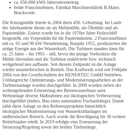
ca. 650.000 kWh Jahresstromertrag
beide Francisturbinen, Fabrikat Maschinenfabrik B.Maier,
Brackwede.
Die Kinzigmühle feierte in 2004 ihren 450. Geburtstag. Im Laufe
der Jahrhunderte diente sie als Mehlmühle, als Ölmühle und als
Papiermühle. Zuletzt wurde bis in die 1970er Jahre Holzschliff
hergestellt, ein Vorprodukt für die Papierindustrie. 2 Francisturbinen
mit ca. 65 und 90 kW Nennleistung, Baujahr 1952, produzierten die
nötige Energie aus der Wasserkraft. Die Turbinen standen dann für
ca. 25 Jahre – bis 1993 – still, bevor der jetzige Vorbesitzer die
Mühle übernahm und die Turbinen reaktivierte bzw. technisch
weitgehend neu aufbaute. Seit diesem Zeitpunkt ist die Anlage
wieder ununterbrochen in Betrieb. Das Kraftwerk wird seit Frühjahr
2004 von den Gesellschaftern der RENERTEC GmbH betrieben.
Umfangreiche Optimierungs- und Modernisierungsarbeiten an der
Turbinenanlage wurden durchgeführt. In 2009 wurden neben der
weitestgehenden Erneuerung des Betonwasserbaus samt
Wehranlage diverse Maßnahmen zur ökologischen Verbesserung
durchgeführt (insbes. Bau eines naturnahen Fischaufstiegs). Damit
zählt diese Anlage zu den Referenzprojekten hinsichtlich
ökologischer Modernisierung von Wasserkraftanlagen im
südhessischen Bereich. Auch wurde die Bewilligung für 30 weitere
Betriebsjahre erteilt. In 2019 erfolgte eine Erneuerung der
Steuerung/Regelung sowie der beiden Triebstränge.