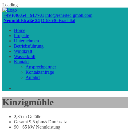
Loading
+49 (0)6054 - 917701
info@renertec-gmbh.com
Neumühlstraße 24
D-63636 Brachttal
Home
Projekte
Unternehmen
Betriebsführung
Windkraft
Wasserkraft
Kontakt
Ansprechpartner
Kontaktanfrage
Anfahrt
Skip
Kinzigmühle
to
content
2,35 m Gefälle
Gesamt 9,5 qbm/s Durchsatz
90+ 65 kW Nennleistung