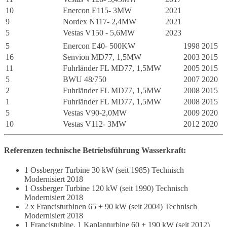
10
Enercon E115- 3MW
2021
9
Nordex N117- 2,4MW
2021
5
Vestas V150 - 5,6MW
2023
5
Enercon E40- 500KW
1998
2015
16
Senvion MD77, 1,5MW
2003
2015
11
Fuhrländer FL MD77, 1,5MW
2005
2015
5
BWU 48/750
2007
2020
2
Fuhrländer FL MD77, 1,5MW
2008
2015
1
Fuhrländer FL MD77, 1,5MW
2008
2015
5
Vestas V90-2,0MW
2009
2020
10
Vestas V112- 3MW
2012
2020
Referenzen technische Betriebsführung Wasserkraft:
1 Ossberger Turbine 30 kW (seit 1985) Technisch
Modernisiert 2018
1 Ossberger Turbine 120 kW (seit 1990) Technisch
Modernisiert 2018
2 x Francisturbinen 65 + 90 kW (seit 2004) Technisch
Modernisiert 2018
1 Francistubine, 1 Kaplanturbine 60 + 190 kW (seit 2012)