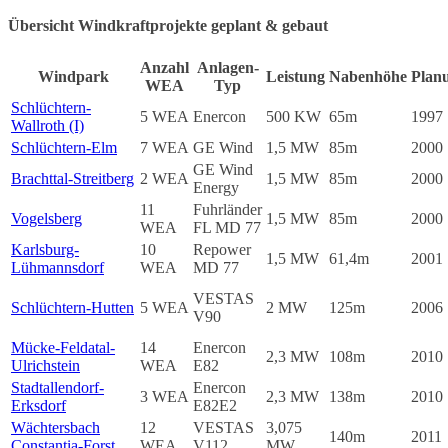
Übersicht Windkraftprojekte geplant & gebaut
Anzahl
Anlagen-
Windpark
Leistung
Nabenhöhe
Plan
WEA
Typ
Schlüchtern-
5 WEA
Enercon
500 KW
65m
1997
Wallroth (I)
Schlüchtern-Elm
7 WEA
GE Wind
1,5 MW
85m
2000
GE Wind
Brachttal-Streitberg
2 WEA
1,5 MW
85m
2000
Energy
11
Fuhrländer
Vogelsberg
1,5 MW
85m
2000
WEA
FL MD 77
Karlsburg-
10
Repower
1,5 MW
61,4m
2001
Lühmannsdorf
WEA
MD 77
VESTAS
Schlüchtern-Hutten
5 WEA
2 MW
125m
2006
V90
Mücke-Feldatal-
14
Enercon
2,3 MW
108m
2010
Ulrichstein
WEA
E82
Stadtallendorf-
Enercon
3 WEA
2,3 MW
138m
2010
Erksdorf
E82E2
Wächtersbach
12
VESTAS
3,075
140m
2011
Constantia-Forst
WEA
V112
MW