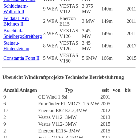
Schlüchtern-
VESTAS
3,075
9 WEA
140m
2011
Wallroth II
V112
MW
Feldatal- Am
Enercon
2 WEA
3 MW
149m
2011
Biehnes II
E115
Brachttal-
VESTAS
3,45
3 WEA
149m
2011
Spielberg/Streitberg
V126
MW
Steinau-
VESTAS
3,45
8 WEA
149m
2017
Hintersteinau
V126
MW
VESTAS
Constantia Forst II
5 WEA
5,6MW
166m
2015
V150
Übersicht Windkraftprojekte Technische Betriebsführung
Anzahl Anlagen
Typ
seit
von
bis
9
GE Wind 1.5sl
2001
6
Fuhrländer FL MD77, 1,5 MW
2005
17
Enercon E82 E2-2,3MW
2012
2
Vestas V112- 3MW
2013
9
Vestas V112- 3MW
2015
2
Enercon E115- 3MW
2015
11
Vestas V126- 3,45MW
2017