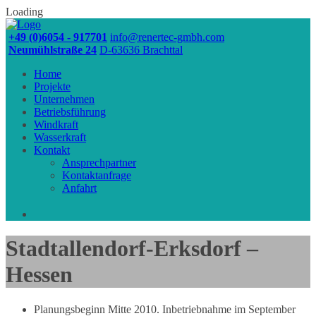
Loading
+49 (0)6054 - 917701
info@renertec-gmbh.com
Neumühlstraße 24
D-63636 Brachttal
Home
Projekte
Unternehmen
Betriebsführung
Windkraft
Wasserkraft
Kontakt
Ansprechpartner
Kontaktanfrage
Anfahrt
Skip
Stadtallendorf-Erksdorf –
to
content
Hessen
Planungsbeginn Mitte 2010. Inbetriebnahme im September