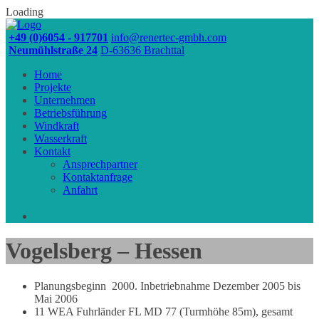
Loading
+49 (0)6054 - 917701
info@renertec-gmbh.com
Neumühlstraße 24
D-63636 Brachttal
Home
Projekte
Unternehmen
Betriebsführung
Windkraft
Wasserkraft
Kontakt
Ansprechpartner
Kontaktanfrage
Anfahrt
Skip
Vogelsberg – Hessen
to
content
Planungsbeginn 2000. Inbetriebnahme Dezember 2005 bis
Mai 2006
11 WEA Fuhrländer FL MD 77 (Turmhöhe 85m), gesamt