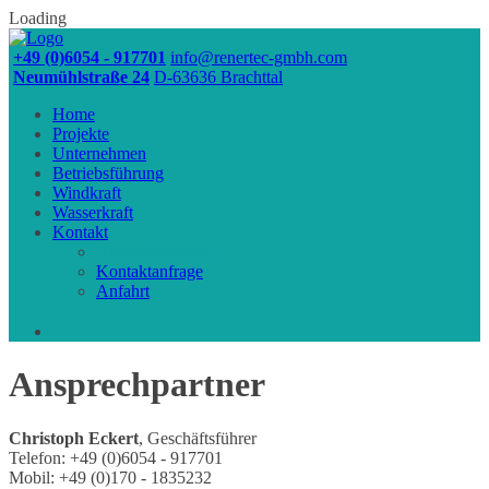
Loading
+49 (0)6054 - 917701
info@renertec-gmbh.com
Neumühlstraße 24
D-63636 Brachttal
Home
Projekte
Unternehmen
Betriebsführung
Windkraft
Wasserkraft
Kontakt
Ansprechpartner
Kontaktanfrage
Anfahrt
Skip
Ansprechpartner
to
content
Christoph Eckert
, Geschäftsführer
Telefon: +49 (0)6054 - 917701
Mobil: +49 (0)170 - 1835232